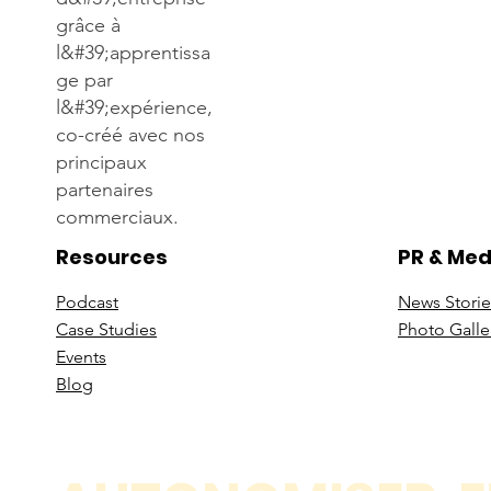
grâce à
l&#39;apprentissa
ge par
l&#39;expérience,
co-créé avec nos
principaux
partenaires
commerciaux.
Resources
PR & Med
Podcast
News Stori
e
Case St
udies
Photo Galle
Events
B
log