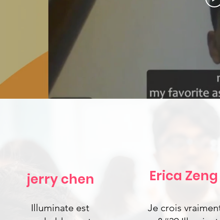
Erica Zeng
jerry chen
Illuminate est
Je crois vraimen