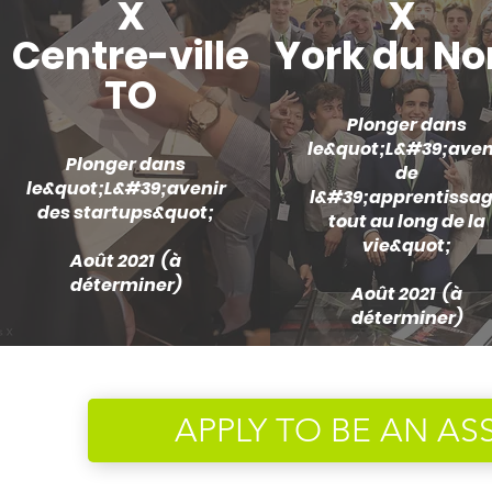
X
X
Centre-ville
York du No
TO
Plonger dans
le
&quot;L&#39;aven
Plonger dans
de
le
&quot;L&#39;avenir
l&#39;apprentissa
des startups&quot;
tout au long de la
vie&quot;
Août 2021 (à
déterminer)
Août 2021 (à
déterminer)
APPLY TO BE AN AS