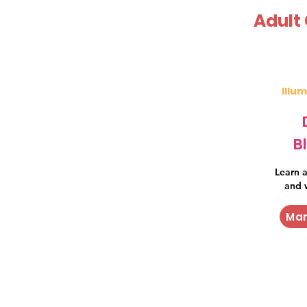
Adult
Illu
B
Learn 
and 
Mar