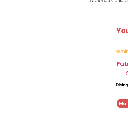
régionaux passé
Yo
Illumi
Fut
March 2023
March 2023
Diving
Mar